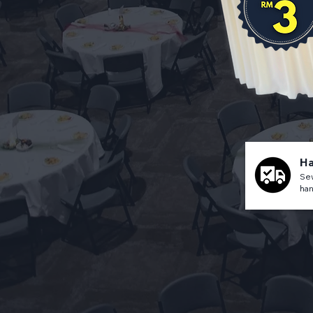
Ha
Sew
han