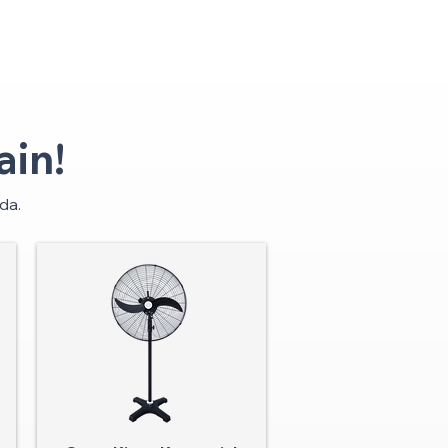
in!
da.