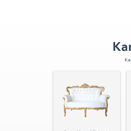
Ka
Ka