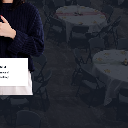
sia
 murah
sahaja.