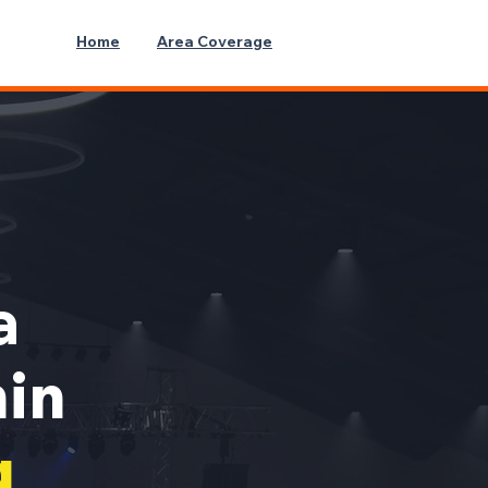
Home
Area Coverage
a
min
g