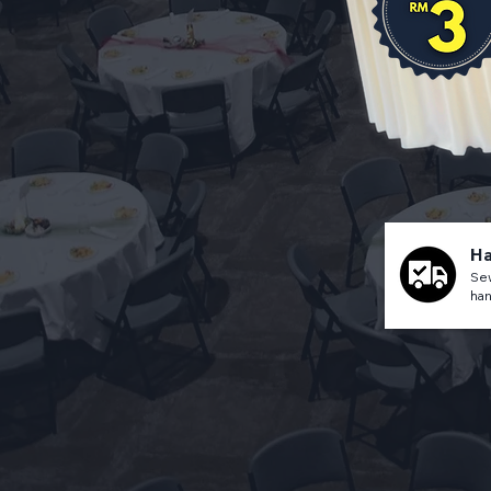
Ha
Sew
han