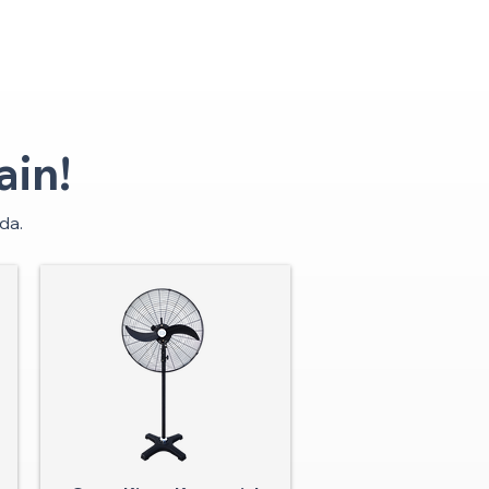
in!
da.