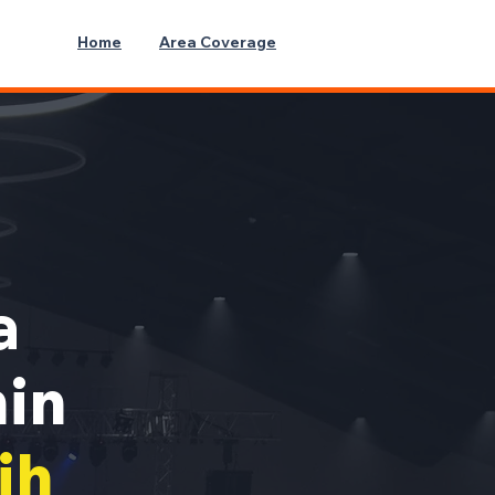
Home
Area Coverage
a
min
ih