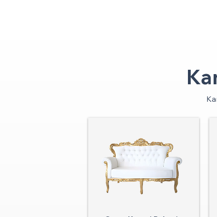
Ka
Ka