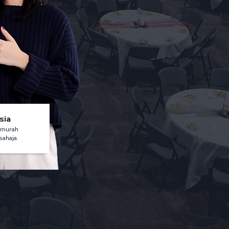
sia
 murah
sahaja.