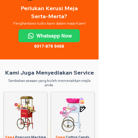
Perlukan Kerusi Meja
Serta-Merta?
Penghantaran turbo kami dalam masa 4 jam!
Whatsapp Now
6017-879 9468
Kami Juga Menyediakan Service
Tambahan sewaan yang boleh memeriahkan majlis
anda.
Sewa
Popcorn Machine
Sewa
Cotton Candy