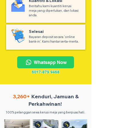
Kuantiti & Lokasi
Beritahu kami kuantiti kerusi
meja yang diperlukan, dan lokasi
anda.
Selesai
Bayaran deposit secara 'online
bank-in'. Kami hantar serta-merta.
Whatsapp Now
6017-879 9468
3,260+
Kenduri, Jamuan &
Perkahwinan!
100% pelanggan sewa kerusi meja yang berpuas hati.