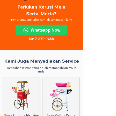
Perlukan Kerusi Meja
Serta-Merta?
Penghantaran turbo kami dalam masa 4 jam!
Whatsapp Now
6017-879 9468
Kami Juga Menyediakan Service
Tambahan sewaan yang boleh memeriahkan majlis
anda.
Sewa
Popcorn Machine
Sewa
Cotton Candy