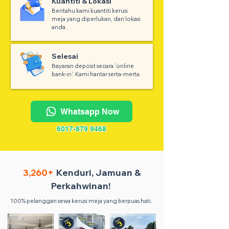
Kuantiti & Lokasi
Beritahu kami kuantiti kerusi
meja yang diperlukan, dan lokasi
anda.
Selesai
Bayaran deposit secara 'online
bank-in'. Kami hantar serta-merta.
Whatsapp Now
6017-879 9468
3,260+
Kenduri, Jamuan &
Perkahwinan!
100% pelanggan sewa kerusi meja yang berpuas hati.