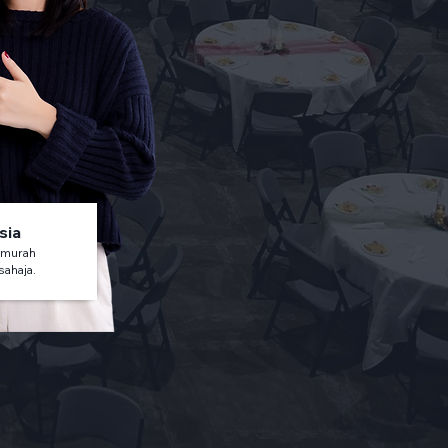
sia
 murah
sahaja.