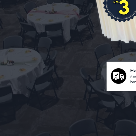
Ha
Sew
han