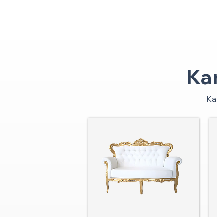
Ka
Ka