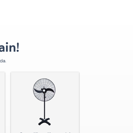
in!
da.