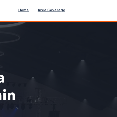
Home
Area Coverage
a
min