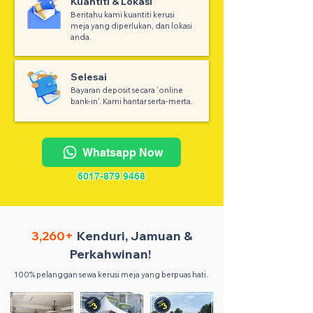
Kuantiti & Lokasi
Beritahu kami kuantiti kerusi
meja yang diperlukan, dan lokasi
anda.
Selesai
Bayaran deposit secara 'online
bank-in'. Kami hantar serta-merta.
Whatsapp Now
6017-879 9468
3,260+
Kenduri, Jamuan &
Perkahwinan!
100% pelanggan sewa kerusi meja yang berpuas hati.