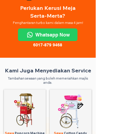
Perlukan Kerusi Meja
Serta-Merta?
Penghantaran turbo kami dalam masa 4 jam!
Whatsapp Now
6017-879 9468
Kami Juga Menyediakan Service
Tambahan sewaan yang boleh memeriahkan majlis
anda.
Sewa
Popcorn Machine
Sewa
Cotton Candy