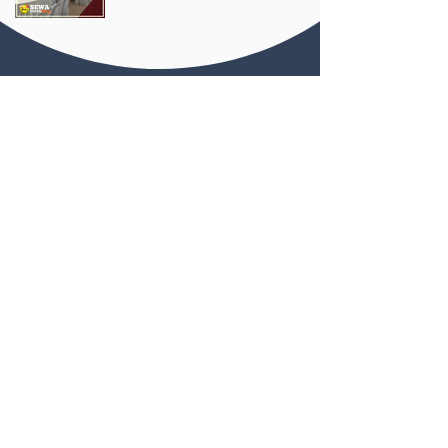
Lebih
100+ Review 5
Bintang
di Google!
Kami pastikan anda menerima pengalaman
terbaik bersama servis Sewa Kerusi Meja OUG
(Overseas Union Garden).