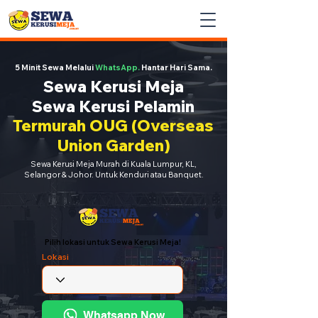
5 Minit Sewa Melalui
WhatsApp.
Hantar Hari Sama.
Sewa Kerusi Meja
Sewa Kerusi Pelamin
Termurah OUG (Overseas
Union Garden)
Sewa Kerusi Meja Murah di Kuala Lumpur, KL,
Selangor & Johor. Untuk Kenduri atau Banquet.
Pilih lokasi untuk Sewa Kerusi Meja!
Lokasi
Whatsapp Now