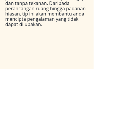
dan tanpa tekanan. Daripada 
perancangan ruang hingga padanan 
hiasan, tip ini akan membantu anda 
mencipta pengalaman yang tidak 
dapat dilupakan.
FAQs
1. Apakah jenis kerusi 
terbaik untuk majlis yang 
lama?
Kerusi lipat berkusyen atau kerusi 
Chiavari empuk memberikan 