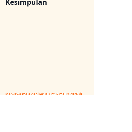
Kesimpulan
Menyewa meja dan kerusi untuk majlis 2026 di 
Malaysia
 jelas lebih jimat untuk majlis sekali atau 
kecil. Membeli lebih sesuai untuk organisasi atau 
syarikat yang sering adakan acara. Bandingkan 
kos, fikirkan simpanan, dan pilih ikut keperluan 
sebenar.