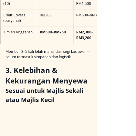
(10)
RM1,500
Chair Covers 
RM200
RM500–RM700
(opsyenal)
Jumlah Anggaran
RM500–RM750
RM2,300–
RM3,200
Membeli 3–5 kali lebih mahal dari segi kos awal — 
belum termasuk simpanan dan logistik.
3. Kelebihan & 
Kekurangan Menyewa 
Sesuai untuk Majlis Sekali 
atau Majlis Kecil