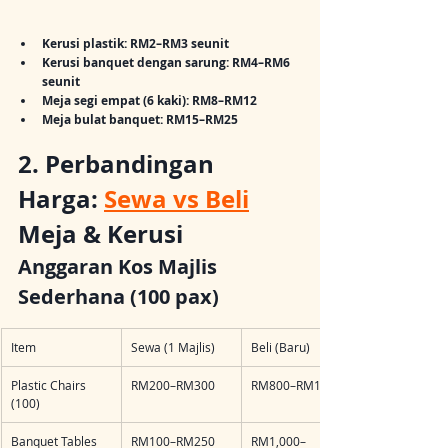
Kerusi plastik: RM2–RM3 seunit
Kerusi banquet dengan sarung: RM4–RM6 
seunit
Meja segi empat (6 kaki): RM8–RM12
Meja bulat banquet: RM15–RM25
2. Perbandingan 
Harga: 
Sewa vs Beli
Meja & Kerusi
Anggaran Kos Majlis 
Sederhana (100 pax)
Item
Sewa (1 Majlis)
Beli (Baru)
Plastic Chairs 
RM200–RM300
RM800–RM1,000
(100)
Banquet Tables 
RM100–RM250
RM1,000–