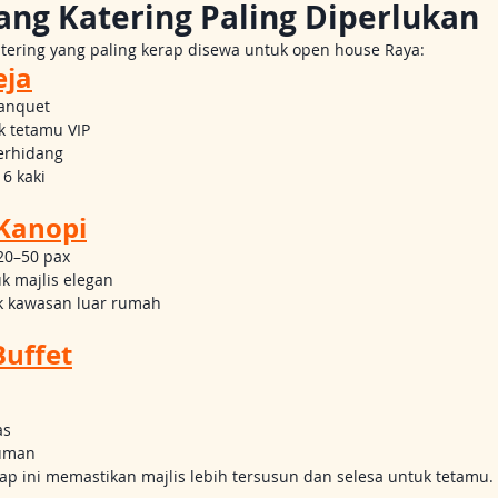
ang Katering Paling Diperlukan
atering yang paling kerap disewa untuk open house Raya:
eja
banquet
k tetamu VIP
erhidang
6 kaki
Kanopi
20–50 pax
k majlis elegan
 kawasan luar rumah
Buffet
as
numan
 ini memastikan majlis lebih tersusun dan selesa untuk tetamu.