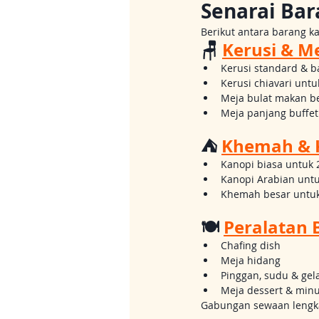
Senarai Bar
Berikut antara barang k
🪑 
Kerusi & M
Kerusi standard & 
Kerusi chiavari untu
Meja bulat makan b
Meja panjang buffet 
⛺ 
Khemah & 
Kanopi biasa untuk 
Kanopi Arabian untu
Khemah besar untuk
🍽 
Peralatan 
Chafing dish
Meja hidang
Pinggan, sudu & gel
Meja dessert & mi
Gabungan sewaan lengkap