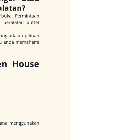
alatan?
rbuka. Permintaan 
 peralatan buffet 
ng adalah pilihan 
ntu anda memahami 
n House 
hana menggunakan 