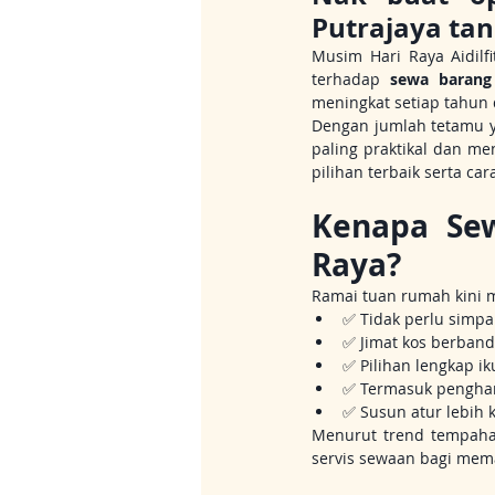
Putrajaya ta
Musim Hari Raya Aidilf
terhadap 
sewa barang
meningkat setiap tahun 
Dengan jumlah tetamu y
paling praktikal dan m
pilihan terbaik serta ca
Kenapa Sew
Raya?
Ramai tuan rumah kini m
✅ Tidak perlu simpa
✅ Jimat kos berband
✅ Pilihan lengkap ik
✅ Termasuk pengha
✅ Susun atur lebih 
Menurut trend tempaha
servis sewaan bagi mema