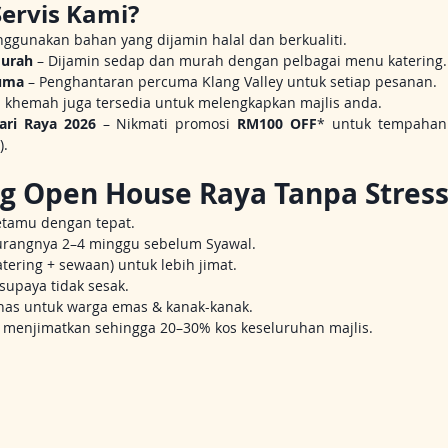
Servis Kami?
ggunakan bahan yang dijamin halal dan berkualiti.
murah
 – Dijamin sedap dan murah dengan pelbagai menu katering.
uma
 – Penghantaran percuma Klang Valley untuk setiap pesanan.
 khemah juga tersedia untuk melengkapkan majlis anda.
ari Raya 2026
 – Nikmati promosi 
RM100 OFF
* untuk tempahan
).
g Open House Raya Tanpa Stres
etamu dengan tepat.
rangnya 2–4 minggu sebelum Syawal.
atering + sewaan) untuk lebih jimat.
supaya tidak sesak.
has untuk warga emas & kanak-kanak.
 menjimatkan sehingga 20–30% kos keseluruhan majlis.