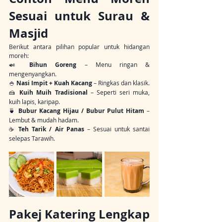
Sesuai untuk Surau & 
Masjid
Berikut antara pilihan popular untuk hidangan 
moreh:
🍛 
Bihun Goreng
 – Menu ringan & 
mengenyangkan.
🍚 
Nasi Impit + Kuah Kacang
 – Ringkas dan klasik.
🍰 
Kuih Muih Tradisional
 – Seperti seri muka, 
kuih lapis, karipap.
🍵 
Bubur Kacang Hijau / Bubur Pulut Hitam
 – 
Lembut & mudah hadam.
☕ 
Teh Tarik / Air Panas
 – Sesuai untuk santai 
selepas Tarawih.
Pakej Katering Lengkap 