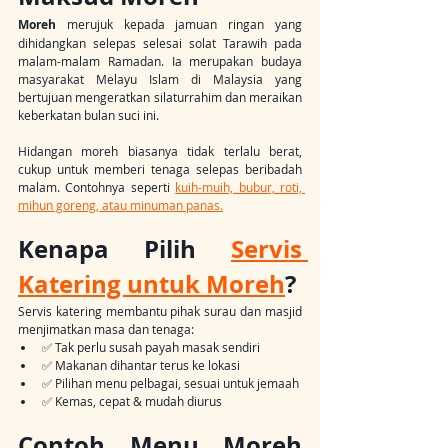
Moreh
 merujuk kepada jamuan ringan yang 
dihidangkan selepas selesai solat Tarawih pada 
malam-malam Ramadan. Ia merupakan budaya 
masyarakat Melayu Islam di Malaysia yang 
bertujuan mengeratkan silaturrahim dan meraikan 
keberkatan bulan suci ini.
Hidangan moreh biasanya tidak terlalu berat, 
cukup untuk memberi tenaga selepas beribadah 
malam. Contohnya seperti 
kuih-muih, bubur, roti, 
mihun goreng, atau minuman panas.
Kenapa Pilih 
Servis 
Katering untuk Moreh
?
Servis katering membantu pihak surau dan masjid 
menjimatkan masa dan tenaga:
✅ Tak perlu susah payah masak sendiri
✅ Makanan dihantar terus ke lokasi
✅ Pilihan menu pelbagai, sesuai untuk jemaah
✅ Kemas, cepat & mudah diurus
Contoh Menu Moreh 