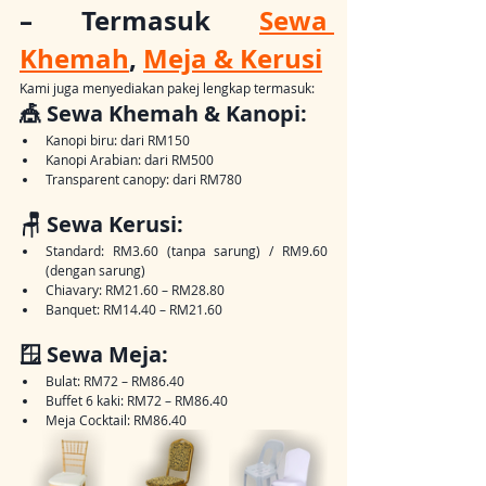
– Termasuk 
Sewa 
Khemah
, 
Meja & Kerusi
Kami juga menyediakan pakej lengkap termasuk:
🎪 Sewa Khemah & Kanopi:
Kanopi biru: dari RM150
Kanopi Arabian: dari RM500
Transparent canopy: dari RM780
🪑 Sewa Kerusi:
Standard: RM3.60 (tanpa sarung) / RM9.60 
(dengan sarung)
Chiavary: RM21.60 – RM28.80
Banquet: RM14.40 – RM21.60
🪟 Sewa Meja:
Bulat: RM72 – RM86.40
Buffet 6 kaki: RM72 – RM86.40
Meja Cocktail: RM86.40