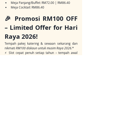
Meja Panjang/Buffet: RM72.00 | RM86.40
Meja Cocktail: RM86.40
🎉 Promosi RM100 OFF 
– Limited Offer for Hari 
Raya 2026!
Tempah pakej katering & sewaan sekarang dan 
nikmati 
RM100 diskaun untuk musim Raya 2026.
*
⚡ Slot cepat penuh setiap tahun – tempah awal 
untuk elak kecewa!
FAQ Tentang Katering 
Open House Raya
1. Minimum berapa pax 
untuk katering?
Minimum 30 pax.
2. Boleh tambah dessert 